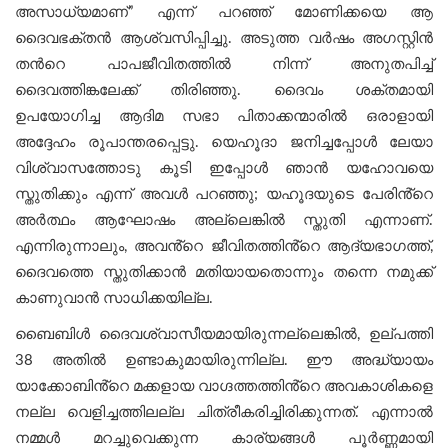
അസാധ്യമാണ്” എന്ന് പറഞ്ഞ് മോണിക്കയെ ആ
ദൈവഭക്തന്‍ ആശ്വസിപ്പിച്ചു. അടുത്ത വര്‍ഷം അഗസ്റ്റിന്‍
തന്‍റെ പാപജീവിതത്തില്‍ നിന്ന് അനുതപിച്ച്
ദൈവത്തിങ്കലേക്ക് തിരിഞ്ഞു. ദൈവം ശക്തമായി
ഉപയോഗിച്ച ആദിമ സഭാ പിതാക്കന്മാരില്‍ ഒരാളായി
അദ്ദേഹം രൂപാന്തരപ്പെട്ടു. യെഹൂദാ ജനിച്ചപ്പോള്‍ ലേയാ
വിശ്വാസത്തോടു കൂടി ഇപ്പോൾ ഞാൻ യഹോവയെ
സ്തുതിക്കും എന്ന് അവൾ പറഞ്ഞു; യഹൂദയുടെ പേരിൻ്റെ
അർത്ഥം ആഘോഷം അല്ലെങ്കിൽ സ്തുതി എന്നാണ്.
എന്നിരുന്നാലും, അവൻ്റെ ജീവിതത്തിൻ്റെ ആദ്യഭാഗത്ത്,
ദൈവത്തെ സ്തുതിക്കാൻ മതിയായതൊന്നും തന്നെ നമുക്ക്
കാണുവാന്‍ സാധിക്കയില്ല.
ബൈബിൾ ദൈവശ്വാസീയമായിരുന്നല്ലെങ്കിൽ, ഉല്പത്തി
38 അതില്‍ ഉണ്ടാകുമായിരുന്നില്ല. ഈ അദ്ധ്യായം
യാക്കോബിൻ്റെ മക്കളായ വാഗ്ദത്തത്തിൻ്റെ അവകാശികളെ
നല്ല വെളിച്ചത്തിലല്ല ചിത്രീകരിച്ചിരിക്കുന്നത്. എന്നാൽ
നമ്മൾ മറച്ചുവെക്കുന്ന കാര്യങ്ങൾ പൂർണ്ണമായി