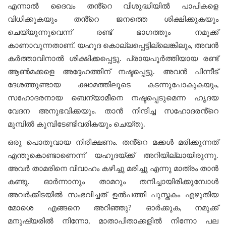
എന്നാൽ ദൈവം തൻ്റെ വിശുദ്ധിയിൽ പാപികളെ
വിധിക്കുകയും തൻ്റെ ജനത്തെ ശിക്ഷിക്കുകയും
ചെയ്യുന്നുവെന്ന് രണ്ട് ഭാഗത്തും നമുക്ക്
കാണാവുന്നതാണ്. യഹൂദ കൊല്ലപ്പെട്ടില്ലെങ്കിലും, അവൻ
കർത്താവിനാൽ ശിക്ഷിക്കപ്പെട്ടു. പ്രായപൂർത്തിയായ രണ്ട്
ആൺമക്കളെ അദ്ദേഹത്തിന് നഷ്ടപ്പെട്ടു. അവൻ പിന്നീട്
ദേശത്തുണ്ടായ ക്ഷാമത്തിലൂടെ കടന്നുപോകുകയും,
സഹോദരനായ ബെന്യാമീനെ നഷ്ടപ്പെടുമെന്ന ഹൃദയ
വേദന അനുഭവിക്കയും. താൻ നിന്ദിച്ച സഹോദരൻ്റെ
മുമ്പിൽ കുമ്പിടേണ്ടിവരികയും ചെയ്തു.
ഒരു പൊതുവായ നിരീക്ഷണം. തൻ്റെ മക്കൾ മരിക്കുന്നത്
എന്തുകൊണ്ടാണെന്ന് യഹൂദയ്ക്ക് അറിയില്ലായിരുന്നു.
അവർ താമരിനെ വിവാഹം കഴിച്ചു മരിച്ചു എന്നു മാത്രം താന്‍
കണ്ടു. ഓര്‍ന്നാനും താമറും തനിച്ചായിരിക്കുമ്പോൾ
അവർക്കിടയിൽ സംഭവിച്ചത് ഉല്‍പത്തി പുസ്തകം എഴുതിയ
മോശെ എങ്ങനെ അറിഞ്ഞു? ഓർക്കുക, നമുക്ക്
മനുഷ്യരിൽ നിന്നോ, മാതാപിതാക്കളിൽ നിന്നോ പല