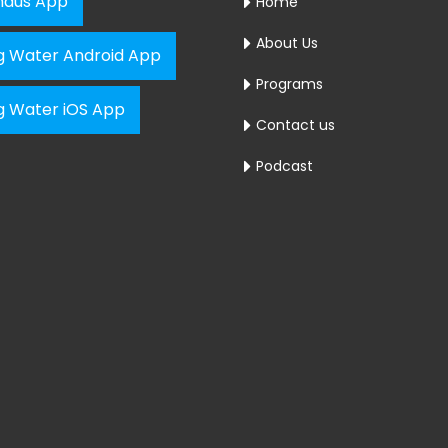
aus App
Home
About Us
ng Water Android App
Programs
ng Water iOS App
Contact us
Podcast