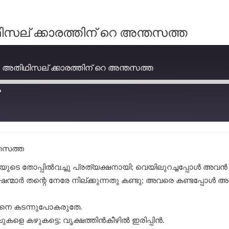
സല് ക്കാരത്തിന് റെ അന്തസത്ത
അതിഥിസല് ക്കാരത്തിന് റെ അന്തസത്ത
്തസത്ത
ുടെ തോപ്പിൽവച്ചു പ്രത്യക്ഷനായി; വെയിലുറച്ചപ്പോൾ അവൻ
ഷന്മാർ തന്റെ നേരേ നില്ക്കുന്നതു കണ്ടു; അവരെ കണ്ടപ്പോ
യനെ കടന്നുപോകരുതേ.
കളെ കഴുകട്ടെ; വൃക്ഷത്തിൻകീഴിൽ ഇരിപ്പിൻ.