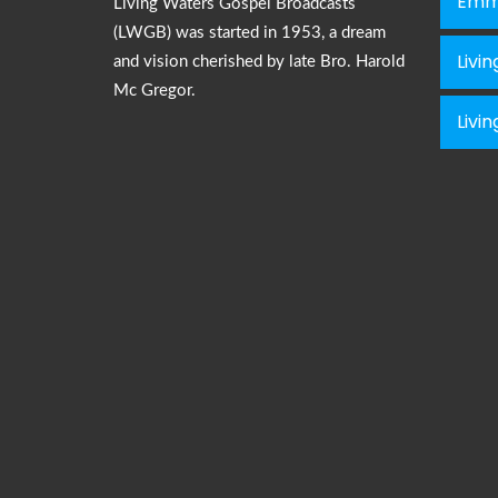
Emm
Living Waters Gospel Broadcasts
(LWGB) was started in 1953, a dream
Livi
and vision cherished by late Bro. Harold
Mc Gregor.
Livi