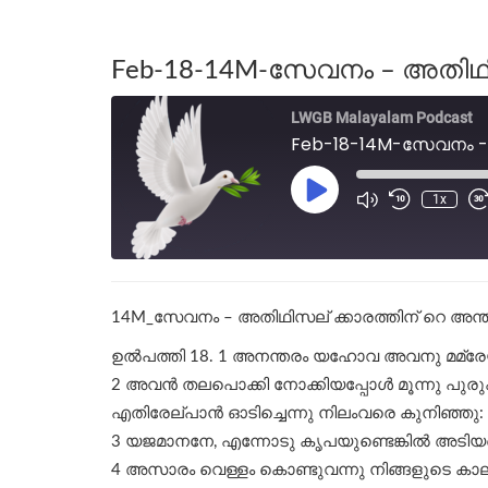
Feb-18-14M-സേവനം – അതിഥി
LWGB Malayalam Podcast
Feb-18-14M-സേവനം - 
1x
14M_സേവനം – അതിഥിസല് ക്കാരത്തിന് റെ അന
ഉല്‍പത്തി 18. 1 അനന്തരം യഹോവ അവനു മമ്രേയ
2 അവൻ തലപൊക്കി നോക്കിയപ്പോൾ മൂന്നു പുരു
എതിരേല്പാൻ ഓടിച്ചെന്നു നിലംവരെ കുനിഞ്ഞു:
3 യജമാനനേ, എന്നോടു കൃപയുണ്ടെങ്കിൽ അടി
4 അസാരം വെള്ളം കൊണ്ടുവന്നു നിങ്ങളുടെ കാലു