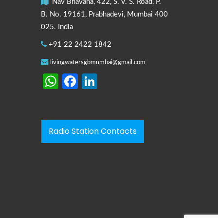
Nav Bhavana, 422, S. V. S. Road, P.
B. No. 19161, Prabhadevi, Mumbai 400
025. India
+91 22 2422 1842
livingwatersgbmumbai@gmail.com
WhatsApp
Facebook
LinkedIn
Radio Station Contacts