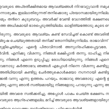
്ളവരുടെ അപ്രതീക്ഷിതമായ ആവശ്യങ്ങള്‍ നിറവേറ്റുവാന്‍ നമുക്ക
ുന്നൊരുക്കം ഇല്ലാതിരുന്നത് തനിക്കൊരു പ്രയാസമായിരുന്നില്ല.
ം തന്‍റെ കുടുബവും അവര്‍ക്ക് വേണ്ടി വേഗത്തില്‍ ഭക്ഷണ
തെ അധികമായി ഭാരപ്പെടുത്തിയില്ല. ലാളിത്യത്തോടു കൂടെ ഔദ
ചിരുന്നു. അവരുടെ ആവശ്യം കണ്ട് സേവിച്ചത് കൊണ്ട് അവരില്‍
രൂഷ ചെയ്യുത്തതായി തനിക്ക് തോന്നിയിരുന്നില്ല. രാജാവിന്ന് 
ളിച്ചെയ്യും: എന്റെ പിതാവിനാൽ അനുഗ്രഹിക്കപ്പെട്ടവര
ിൻ. എനിക്കു വിശന്നു, നിങ്ങൾ ഭക്ഷിപ്പാൻ തന്നു, ദാഹിച്ചു 
ു, നിങ്ങൾ എന്നെ ഉടുപ്പിച്ചു; രോഗിയായിരുന്നു, നിങ്ങൾ എന
ാടു: കർത്താവേ, ഞങ്ങൾ എപ്പോൾ നിന്നെ വിശന്നു കണ്ടിട്ടു ഭക
ഥിയായി കണ്ടിട്ടു ചേർത്തുകൊൾകയോ നഗ്നനായി കണ്ടിട്ടു ഉ
ടുക്കൽ വന്നു എന്നു ഉത്തരം പറയും. രാജാവു അവരോടു: എന്റെ
തു എന്നു ഞാൻ സത്യമായിട്ടു നിങ്ങളോടു പറയുന്നു എന്നു അര
യില്‍ അവരെ സല്‍ക്കരിച്ചു. അപ്പോള്‍ പാകം ചെയ്ത ഭക്ഷണം
വരുടെ ആഗ്രഹങ്ങളല്ല, മറിച്ച് അവരുടെ ആവശ്യങ്ങളായിരുന്നു 
ീയതിനെ വെറുത്തു നല്ലതിനോടു പറ്റിക്കൊൾവിൻ.