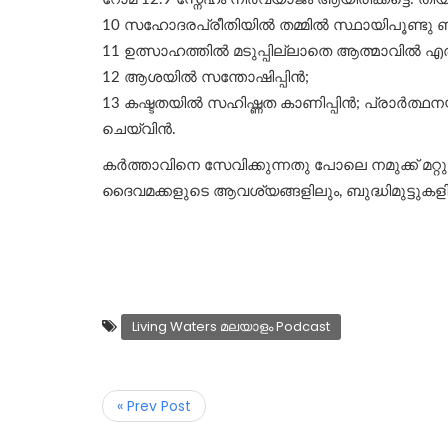
10 സഹോദരപ്രീതിയിൽ തമ്മിൽ സ്ഥായിപൂണ്ടു ബ
11 ഉത്സാഹത്തിൽ മടുപ്പില്ലാതെ ആത്മാവിൽ എര
12 ആശയിൽ സന്തോഷിപ്പിൻ;
13 കഷ്ടതയിൽ സഹിഷ്ണത കാണിപ്പിൻ; പ്രാർത്ഥനയ
ചെയ്‍വിൻ.
കര്‍ത്താവിനെ സേവിക്കുന്നതു പോലെ നമുക്ക് മറ്റു
ദൈവമക്കളുടെ ആവശ്യങ്ങളിലും, ബുദ്ധിമുട്ടുകളില
Living Waters മലയാളം Podcast
« Prev Post