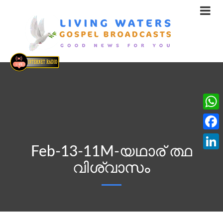
What
Face
Feb-13-11M-യഥാര് ത്ഥ
Linke
വിശ്വാസം