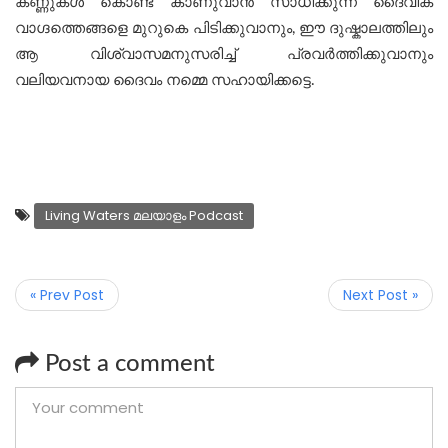
കണ്ണുകള്‍ കൊണ്ട് കാണുവാന്‍ സാധിക്കുന്ന ദൈവിക
വാഗ്ദത്തെങ്ങളെ മുറുകെ പിടിക്കുവാനും, ഈ ദുഷ്കാലത്തിലും
ആ വിശ്വാസമനുസരിച്ച് പ്രവർത്തിക്കുവാനും
വലിയവനായ ദൈവം നമ്മെ സഹായിക്കട്ടെ.
Living Waters മലയാളം Podcast
« Prev Post
Next Post »
Post a comment