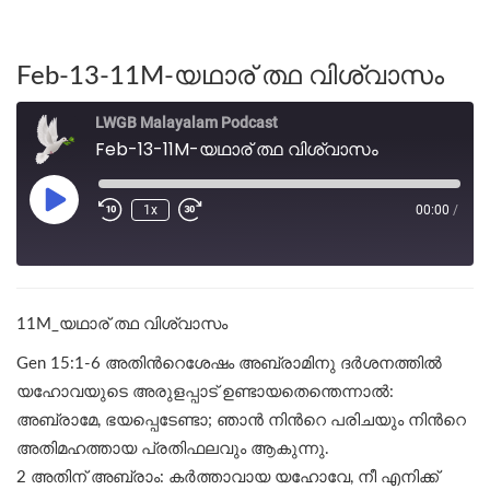
Feb-13-11M-യഥാര് ത്ഥ വിശ്വാസം
LWGB Malayalam Podcast
Feb-13-11M-യഥാര് ത്ഥ വിശ്വാസം
1x
00:00
/
11M_യഥാര് ത്ഥ വിശ്വാസം
Gen 15:1-6 അതിന്‍റെശേഷം അബ്രാമിനു ദർശനത്തിൽ
യഹോവയുടെ അരുളപ്പാട് ഉണ്ടായതെന്തെന്നാൽ:
അബ്രാമേ, ഭയപ്പെടേണ്ടാ; ഞാൻ നിന്‍റെ പരിചയും നിന്‍റെ
അതിമഹത്തായ പ്രതിഫലവും ആകുന്നു.
2 അതിന് അബ്രാം: കർത്താവായ യഹോവേ, നീ എനിക്ക്