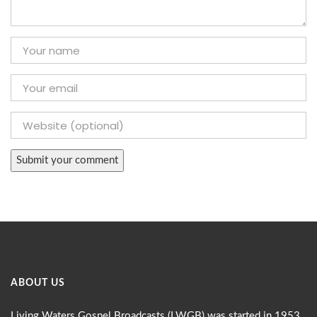
ABOUT US
Living Waters Gospel Broadcasts (LWGB) was started in 1953,