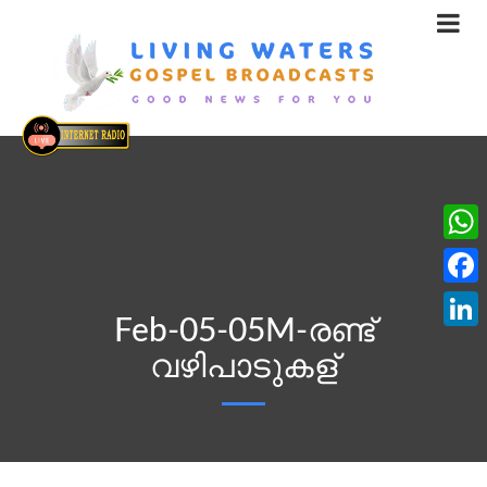
What
Face
Feb-05-05M-രണ്ട്
Linke
വഴിപാടുകള്