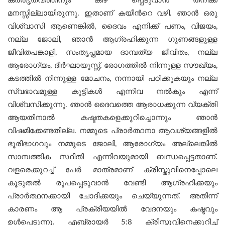
കര്‍തൃത്വത്തിനും കീഴ് പ്പെടുവാന്‍ തനിക്ക്
മനസ്സില്ലായിരുന്നു. ഇതാണ് കയീന്‍റെ വഴി. ഞാൻ ഒരു
വിശ്വാസി ആണെങ്കിൽ, ദൈവം എനിക്ക് പണം, വിജയം,
നല്ല ജോലി, ഞാന്‍ ആഗ്രഹിക്കുന്ന ഗുണങ്ങളുള്ള
ജീവിതപങ്കാളി, സംതൃപ്തമായ ദാമ്പത്യ ജീവിതം, നല്ല
ആരോഗ്യം, ദീർഘായുസ്സ്, രോഗത്തിൽ നിന്നുള്ള സൗഖ്യം,
കടത്തിൽ നിന്നുള്ള മോചനം, നന്നായി പഠിക്കുകയും നല്ല
സ്വഭാവമുള്ള കുട്ടികൾ എന്നിവ നൽകും എന്ന്
വിശ്വസിക്കുന്നു. ഞാൻ ദൈവത്തെ ആരാധക്കുന്ന വ്യക്തി
ആയതിനാൽ കഷ്ടതകളെക്കുറിച്ചൊന്നും ഞാൻ
വിഷമിക്കേണ്ടതില്ല. നമ്മുടെ പ്രാർത്ഥനാ ആവശ്യങ്ങളിൽ
ഭൂരിഭാഗവും നമ്മുടെ ജോലി, ആരോഗ്യം അല്ലെങ്കിൽ
സാമ്പത്തിക സ്ഥിതി എന്നിവയുമായി ബന്ധപ്പെട്ടതാണ്.
വളരെക്കുറച്ച് പേര്‍ മാത്രമാണ് ക്രിസ്തുവിനെപ്പോലെ
കൂടുതൽ രൂപപ്പെടുവാൻ വേണ്ടി ആഗ്രഹിക്കയും
പ്രാർത്ഥനക്കായി ചോദിക്കയും ചെയ്യുന്നത്. അതിന്ന്
കാരണം ആ പ്രക്രിയയിൽ വേദനയും കഷ്ടവും
ഉൾപ്പെടുന്നു. എബ്രായർ 5:8 ക്രിസ്തുവിനെക്കുറിച്ച്